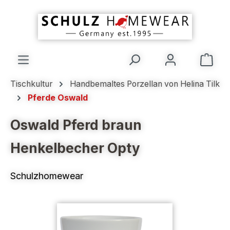
alt springen
Ware
Tischkultur
Handbemaltes Porzellan von Helina Tilk
Pferde Oswald
Oswald Pferd braun
Henkelbecher Opty
Schulzhomewear
Bildergalerie überspringen